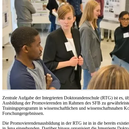
Zentrale Aufgabe der Integrierten Doktorandenschule (RTG) ist es, ü
Ausbildung der Promovierenden im Rahmen des SFB zu gewährleisten.
Trainingsprogramm in wissenschaftlichen und wissenschaftsnahen 
Forschungergebnissen.
Die Promovierendenausbildung in der RTG ist in in die bereits existi
in Jena eingebunden. Darüber hinaus organisiert die Integrierte Dokt